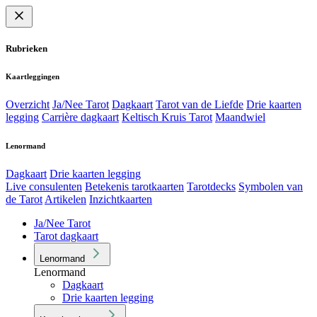
Rubrieken
Kaartleggingen
Overzicht
Ja/Nee Tarot
Dagkaart
Tarot van de Liefde
Drie kaarten
legging
Carrière dagkaart
Keltisch Kruis Tarot
Maandwiel
Lenormand
Dagkaart
Drie kaarten legging
Live consulenten
Betekenis tarotkaarten
Tarotdecks
Symbolen van
de Tarot
Artikelen
Inzichtkaarten
Ja/Nee Tarot
Tarot dagkaart
Lenormand
Lenormand
Dagkaart
Drie kaarten legging