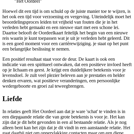
"Het Oordeel"
Hoewel dit een tijd is om schuld op de juiste manier toe te wijzen, is
het ook een tijd voor verzoening en vergeving. Uiteindelijk moet het
beoordelingsproces leiden tot vrijheid van fouten die je in het
verleden hebt gemaakt en een nieuwe start met een schone lei.
Daartoe belooft de Oordeelkaart feitelijk het begin van een nieuwe
reis waarin je kunt toepassen wat je uit je verleden hebt geleerd. Dit
is een goed moment voor een carrièrewijziging. je staat op het punt
een belangrijke beslissing te nemen.
Een positief resultaat staat voor de deur. De kaart is ook een
indicatie van een spiritueel ontwaken, dat een positieve invloed heeft
op je lichaam en geest. Je krijgt een duidelijkere betekenis voor je
levensdoel. Je zult veel plezier beleven aan je prestaties en helder
denken ervaren, wat positieve veranderingen, een persoonlijke
wedergeboorte en groei zal teweegbrengen.
Liefde
In relaties geeft Het Oordeel aan dat je ware 'schat' te vinden is in
een diepgaande relatie die van grote betekenis is voor je. Het kan
zijn dat je dit hebt gevonden in een al bestaande relatie. Als je nog
alleen bent kan het zijn dat je dit vindt in een aanstaande relatie. Het
gaat daarbij niet om oppervlakkige contacten maar om een diepe