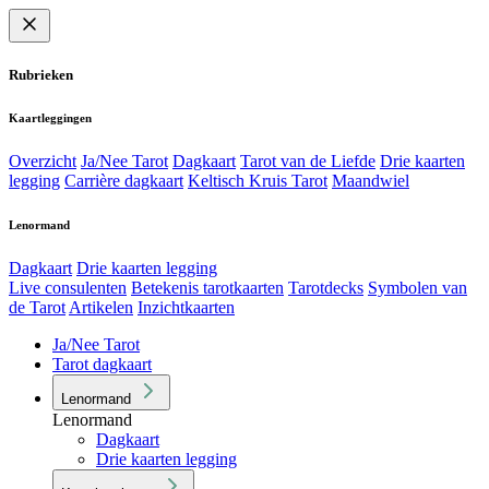
Rubrieken
Kaartleggingen
Overzicht
Ja/Nee Tarot
Dagkaart
Tarot van de Liefde
Drie kaarten
legging
Carrière dagkaart
Keltisch Kruis Tarot
Maandwiel
Lenormand
Dagkaart
Drie kaarten legging
Live consulenten
Betekenis tarotkaarten
Tarotdecks
Symbolen van
de Tarot
Artikelen
Inzichtkaarten
Ja/Nee Tarot
Tarot dagkaart
Lenormand
Lenormand
Dagkaart
Drie kaarten legging