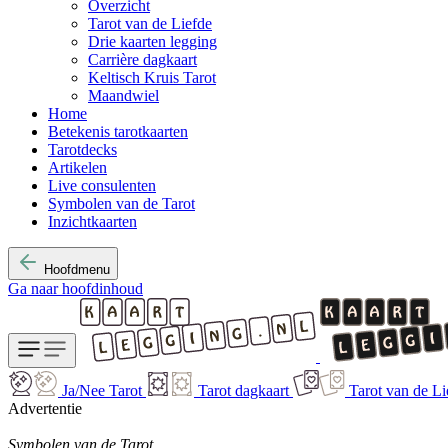
Overzicht
Tarot van de Liefde
Drie kaarten legging
Carrière dagkaart
Keltisch Kruis Tarot
Maandwiel
Home
Betekenis tarotkaarten
Tarotdecks
Artikelen
Live consulenten
Symbolen van de Tarot
Inzichtkaarten
Hoofdmenu
Ga naar hoofdinhoud
Ja/Nee Tarot
Tarot dagkaart
Tarot van de Li
Advertentie
Symbolen van de Tarot