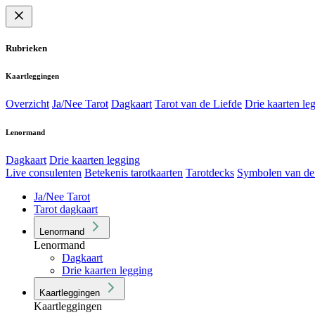
Rubrieken
Kaartleggingen
Overzicht
Ja/Nee Tarot
Dagkaart
Tarot van de Liefde
Drie kaarten le
Lenormand
Dagkaart
Drie kaarten legging
Live consulenten
Betekenis tarotkaarten
Tarotdecks
Symbolen van de
Ja/Nee Tarot
Tarot dagkaart
Lenormand
Lenormand
Dagkaart
Drie kaarten legging
Kaartleggingen
Kaartleggingen