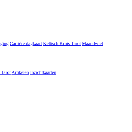
gging
Carrière dagkaart
Keltisch Kruis Tarot
Maandwiel
 Tarot
Artikelen
Inzichtkaarten