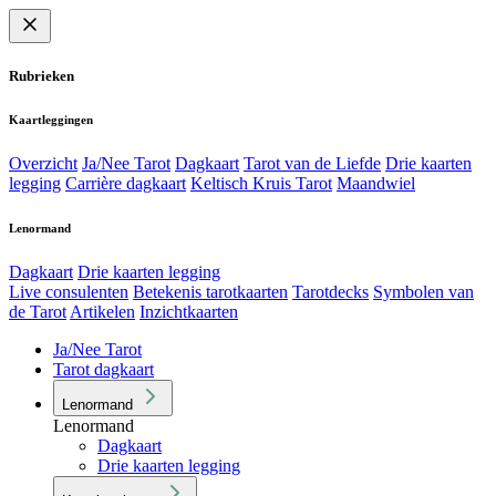
Rubrieken
Kaartleggingen
Overzicht
Ja/Nee Tarot
Dagkaart
Tarot van de Liefde
Drie kaarten
legging
Carrière dagkaart
Keltisch Kruis Tarot
Maandwiel
Lenormand
Dagkaart
Drie kaarten legging
Live consulenten
Betekenis tarotkaarten
Tarotdecks
Symbolen van
de Tarot
Artikelen
Inzichtkaarten
Ja/Nee Tarot
Tarot dagkaart
Lenormand
Lenormand
Dagkaart
Drie kaarten legging