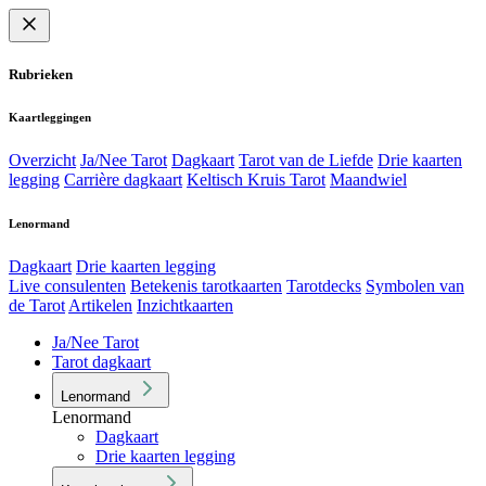
Rubrieken
Kaartleggingen
Overzicht
Ja/Nee Tarot
Dagkaart
Tarot van de Liefde
Drie kaarten
legging
Carrière dagkaart
Keltisch Kruis Tarot
Maandwiel
Lenormand
Dagkaart
Drie kaarten legging
Live consulenten
Betekenis tarotkaarten
Tarotdecks
Symbolen van
de Tarot
Artikelen
Inzichtkaarten
Ja/Nee Tarot
Tarot dagkaart
Lenormand
Lenormand
Dagkaart
Drie kaarten legging