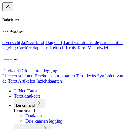
Rubrieken
Kaartleggingen
Overzicht
Ja/Nee Tarot
Dagkaart
Tarot van de Liefde
Drie kaarten
legging
Carrière dagkaart
Keltisch Kruis Tarot
Maandwiel
Lenormand
Dagkaart
Drie kaarten legging
Live consulenten
Betekenis tarotkaarten
Tarotdecks
Symbolen van
de Tarot
Artikelen
Inzichtkaarten
Ja/Nee Tarot
Tarot dagkaart
Lenormand
Lenormand
Dagkaart
Drie kaarten legging