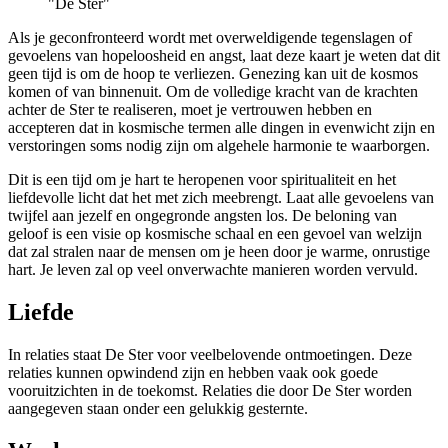
"De Ster"
Als je geconfronteerd wordt met overweldigende tegenslagen of
gevoelens van hopeloosheid en angst, laat deze kaart je weten dat dit
geen tijd is om de hoop te verliezen. Genezing kan uit de kosmos
komen of van binnenuit. Om de volledige kracht van de krachten
achter de Ster te realiseren, moet je vertrouwen hebben en
accepteren dat in kosmische termen alle dingen in evenwicht zijn en
verstoringen soms nodig zijn om algehele harmonie te waarborgen.
Dit is een tijd om je hart te heropenen voor spiritualiteit en het
liefdevolle licht dat het met zich meebrengt. Laat alle gevoelens van
twijfel aan jezelf en ongegronde angsten los. De beloning van
geloof is een visie op kosmische schaal en een gevoel van welzijn
dat zal stralen naar de mensen om je heen door je warme, onrustige
hart. Je leven zal op veel onverwachte manieren worden vervuld.
Liefde
In relaties staat De Ster voor veelbelovende ontmoetingen. Deze
relaties kunnen opwindend zijn en hebben vaak ook goede
vooruitzichten in de toekomst. Relaties die door De Ster worden
aangegeven staan onder een gelukkig gesternte.