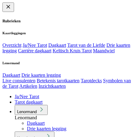
Rubrieken
Kaartleggingen
Overzicht
Ja/Nee Tarot
Dagkaart
Tarot van de Liefde
Drie kaarten
legging
Carrière dagkaart
Keltisch Kruis Tarot
Maandwiel
Lenormand
Dagkaart
Drie kaarten legging
Live consulenten
Betekenis tarotkaarten
Tarotdecks
Symbolen van
de Tarot
Artikelen
Inzichtkaarten
Ja/Nee Tarot
Tarot dagkaart
Lenormand
Lenormand
Dagkaart
Drie kaarten legging