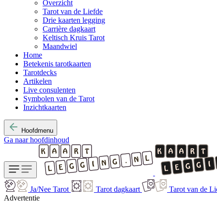
Overzicht
Tarot van de Liefde
Drie kaarten legging
Carrière dagkaart
Keltisch Kruis Tarot
Maandwiel
Home
Betekenis tarotkaarten
Tarotdecks
Artikelen
Live consulenten
Symbolen van de Tarot
Inzichtkaarten
Hoofdmenu
Ga naar hoofdinhoud
Ja/Nee Tarot
Tarot dagkaart
Tarot van de Li
Advertentie