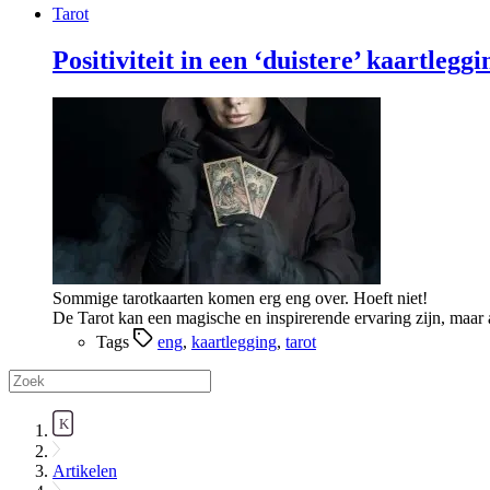
Tarot
Positiviteit in een ‘duistere’ kaartleggi
Sommige tarotkaarten komen erg eng over. Hoeft niet!
De Tarot kan een magische en inspirerende ervaring zijn, maar al
Tags
eng
,
kaartlegging
,
tarot
Artikelen