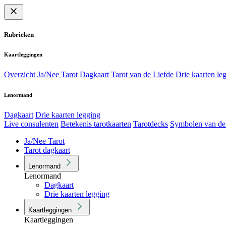
Rubrieken
Kaartleggingen
Overzicht
Ja/Nee Tarot
Dagkaart
Tarot van de Liefde
Drie kaarten le
Lenormand
Dagkaart
Drie kaarten legging
Live consulenten
Betekenis tarotkaarten
Tarotdecks
Symbolen van de
Ja/Nee Tarot
Tarot dagkaart
Lenormand
Lenormand
Dagkaart
Drie kaarten legging
Kaartleggingen
Kaartleggingen