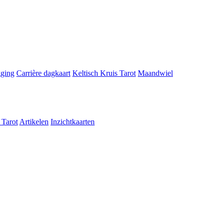
gging
Carrière dagkaart
Keltisch Kruis Tarot
Maandwiel
 Tarot
Artikelen
Inzichtkaarten