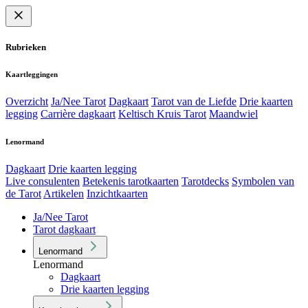
Rubrieken
Kaartleggingen
Overzicht
Ja/Nee Tarot
Dagkaart
Tarot van de Liefde
Drie kaarten
legging
Carrière dagkaart
Keltisch Kruis Tarot
Maandwiel
Lenormand
Dagkaart
Drie kaarten legging
Live consulenten
Betekenis tarotkaarten
Tarotdecks
Symbolen van
de Tarot
Artikelen
Inzichtkaarten
Ja/Nee Tarot
Tarot dagkaart
Lenormand
Lenormand
Dagkaart
Drie kaarten legging