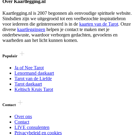
Over Kaartlegging.nl
Kaartlegging.nl is 2007 begonnen als eenvoudige spirituele website.
Sindsdien zijn we uitgegroeid tot een veelbezochte inspiratiebron
voor iedereen die geïnteresseerd is in de
kaarten van de Tarot
. Onze
diverse
kaartleggingen
helpen je contact te maken met je
onderbewuste, waardoor verborgen gedachten, gevoelens en
waarheden aan het licht kunnen komen.
Populair
Ja of Nee Tarot
Lenormand dagkaart
Tarot van de Liefde
Tarot dagkaart
Keltisch Kruis Tarot
Contact
Over ons
Contact
LIVE consulenten
Privacybeleid en cookies