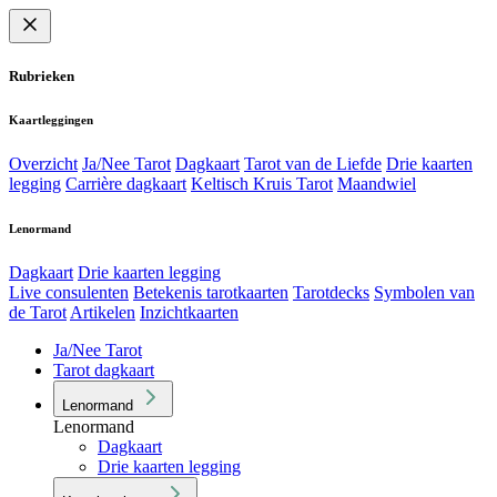
Rubrieken
Kaartleggingen
Overzicht
Ja/Nee Tarot
Dagkaart
Tarot van de Liefde
Drie kaarten
legging
Carrière dagkaart
Keltisch Kruis Tarot
Maandwiel
Lenormand
Dagkaart
Drie kaarten legging
Live consulenten
Betekenis tarotkaarten
Tarotdecks
Symbolen van
de Tarot
Artikelen
Inzichtkaarten
Ja/Nee Tarot
Tarot dagkaart
Lenormand
Lenormand
Dagkaart
Drie kaarten legging