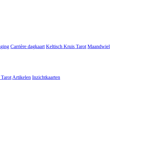
gging
Carrière dagkaart
Keltisch Kruis Tarot
Maandwiel
 Tarot
Artikelen
Inzichtkaarten