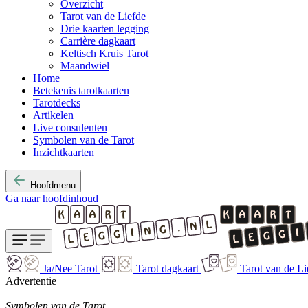
Overzicht
Tarot van de Liefde
Drie kaarten legging
Carrière dagkaart
Keltisch Kruis Tarot
Maandwiel
Home
Betekenis tarotkaarten
Tarotdecks
Artikelen
Live consulenten
Symbolen van de Tarot
Inzichtkaarten
Hoofdmenu
Ga naar hoofdinhoud
Ja/Nee Tarot
Tarot dagkaart
Tarot van de Li
Advertentie
Symbolen van de Tarot