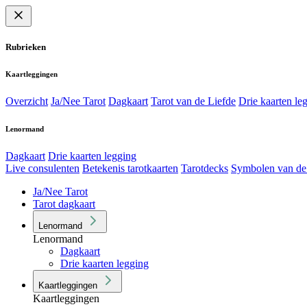
Rubrieken
Kaartleggingen
Overzicht
Ja/Nee Tarot
Dagkaart
Tarot van de Liefde
Drie kaarten le
Lenormand
Dagkaart
Drie kaarten legging
Live consulenten
Betekenis tarotkaarten
Tarotdecks
Symbolen van de
Ja/Nee Tarot
Tarot dagkaart
Lenormand
Lenormand
Dagkaart
Drie kaarten legging
Kaartleggingen
Kaartleggingen