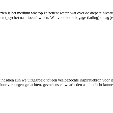
ezien is het medium waarop ze zeilen: water, wat over de diepere nive
n (psyche) naar toe afdwalen. Wat voor soort bagage (lading) draag je r
indsdien zijn we uitgegroeid tot een veelbezochte inspiratiebron voor ie
door verborgen gedachten, gevoelens en waarheden aan het licht kunn