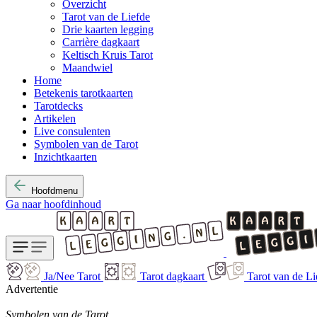
Overzicht
Tarot van de Liefde
Drie kaarten legging
Carrière dagkaart
Keltisch Kruis Tarot
Maandwiel
Home
Betekenis tarotkaarten
Tarotdecks
Artikelen
Live consulenten
Symbolen van de Tarot
Inzichtkaarten
Hoofdmenu
Ga naar hoofdinhoud
Ja/Nee Tarot
Tarot dagkaart
Tarot van de Li
Advertentie
Symbolen van de Tarot