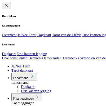
Rubrieken
Kaartleggingen
Overzicht
Ja/Nee Tarot
Dagkaart
Tarot van de Liefde
Drie kaarten le
Lenormand
Dagkaart
Drie kaarten legging
Live consulenten
Betekenis tarotkaarten
Tarotdecks
Symbolen van de
Ja/Nee Tarot
Tarot dagkaart
Lenormand
Lenormand
Dagkaart
Drie kaarten legging
Kaartleggingen
Kaartleggingen