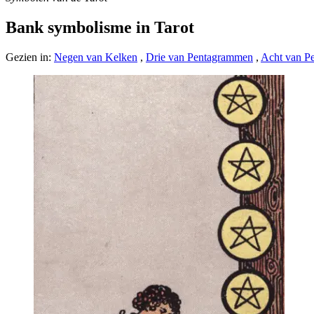
Bank symbolisme in Tarot
Gezien in:
Negen van Kelken
,
Drie van Pentagrammen
,
Acht van P