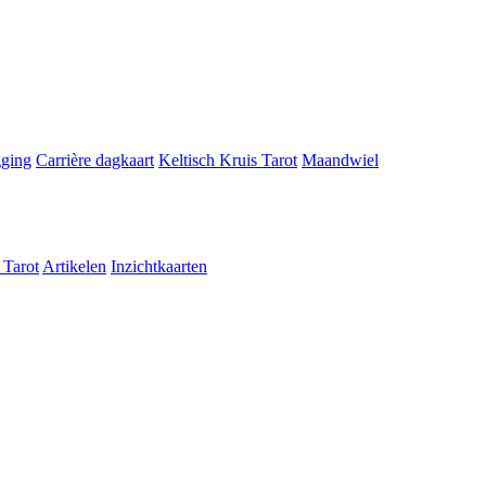
gging
Carrière dagkaart
Keltisch Kruis Tarot
Maandwiel
 Tarot
Artikelen
Inzichtkaarten