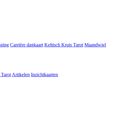
gging
Carrière dagkaart
Keltisch Kruis Tarot
Maandwiel
 Tarot
Artikelen
Inzichtkaarten