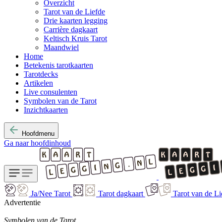
Overzicht
Tarot van de Liefde
Drie kaarten legging
Carrière dagkaart
Keltisch Kruis Tarot
Maandwiel
Home
Betekenis tarotkaarten
Tarotdecks
Artikelen
Live consulenten
Symbolen van de Tarot
Inzichtkaarten
Hoofdmenu
Ga naar hoofdinhoud
Ja/Nee Tarot
Tarot dagkaart
Tarot van de Li
Advertentie
Symbolen van de Tarot