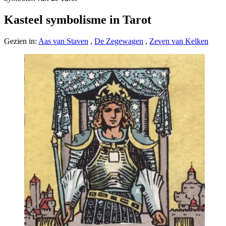
Kasteel symbolisme in Tarot
Gezien in:
Aas van Staven
,
De Zegewagen
,
Zeven van Kelken