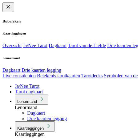
Rubrieken
Kaartleggingen
Overzicht
Ja/Nee Tarot
Dagkaart
Tarot van de Liefde
Drie kaarten le
Lenormand
Dagkaart
Drie kaarten legging
Live consulenten
Betekenis tarotkaarten
Tarotdecks
Symbolen van de
Ja/Nee Tarot
Tarot dagkaart
Lenormand
Lenormand
Dagkaart
Drie kaarten legging
Kaartleggingen
Kaartleggingen