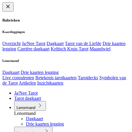
Rubrieken
Kaartleggingen
Overzicht
Ja/Nee Tarot
Dagkaart
Tarot van de Liefde
Drie kaarten
legging
Carrière dagkaart
Keltisch Kruis Tarot
Maandwiel
Lenormand
Dagkaart
Drie kaarten legging
Live consulenten
Betekenis tarotkaarten
Tarotdecks
Symbolen van
de Tarot
Artikelen
Inzichtkaarten
Ja/Nee Tarot
Tarot dagkaart
Lenormand
Lenormand
Dagkaart
Drie kaarten legging