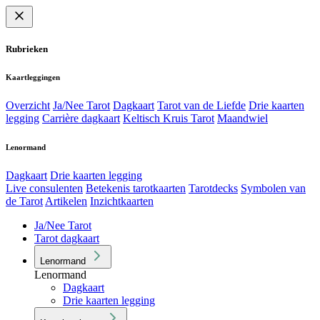
Rubrieken
Kaartleggingen
Overzicht
Ja/Nee Tarot
Dagkaart
Tarot van de Liefde
Drie kaarten
legging
Carrière dagkaart
Keltisch Kruis Tarot
Maandwiel
Lenormand
Dagkaart
Drie kaarten legging
Live consulenten
Betekenis tarotkaarten
Tarotdecks
Symbolen van
de Tarot
Artikelen
Inzichtkaarten
Ja/Nee Tarot
Tarot dagkaart
Lenormand
Lenormand
Dagkaart
Drie kaarten legging