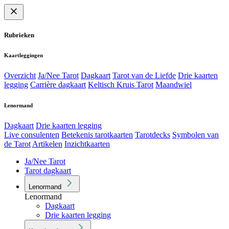
Rubrieken
Kaartleggingen
Overzicht
Ja/Nee Tarot
Dagkaart
Tarot van de Liefde
Drie kaarten
legging
Carrière dagkaart
Keltisch Kruis Tarot
Maandwiel
Lenormand
Dagkaart
Drie kaarten legging
Live consulenten
Betekenis tarotkaarten
Tarotdecks
Symbolen van
de Tarot
Artikelen
Inzichtkaarten
Ja/Nee Tarot
Tarot dagkaart
Lenormand
Lenormand
Dagkaart
Drie kaarten legging