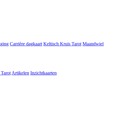
gging
Carrière dagkaart
Keltisch Kruis Tarot
Maandwiel
 Tarot
Artikelen
Inzichtkaarten