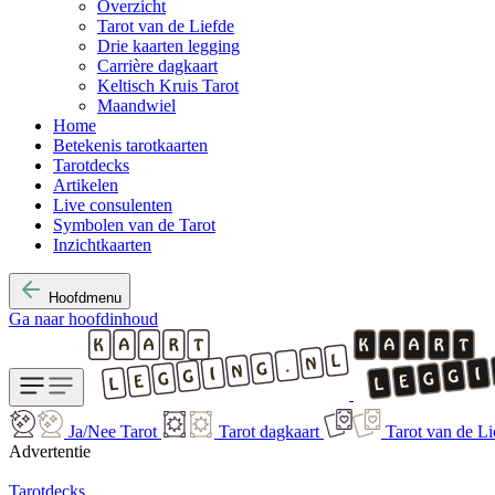
Overzicht
Tarot van de Liefde
Drie kaarten legging
Carrière dagkaart
Keltisch Kruis Tarot
Maandwiel
Home
Betekenis tarotkaarten
Tarotdecks
Artikelen
Live consulenten
Symbolen van de Tarot
Inzichtkaarten
Hoofdmenu
Ga naar hoofdinhoud
Ja/Nee Tarot
Tarot dagkaart
Tarot van de Li
Advertentie
Tarotdecks