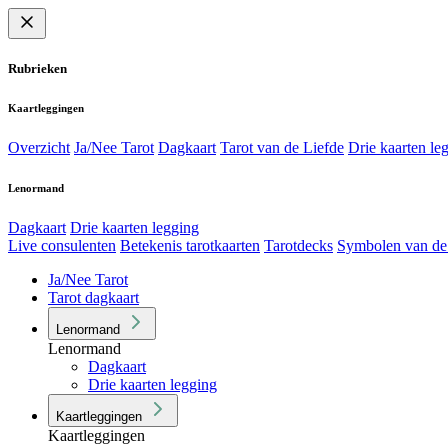
Rubrieken
Kaartleggingen
Overzicht
Ja/Nee Tarot
Dagkaart
Tarot van de Liefde
Drie kaarten le
Lenormand
Dagkaart
Drie kaarten legging
Live consulenten
Betekenis tarotkaarten
Tarotdecks
Symbolen van de
Ja/Nee Tarot
Tarot dagkaart
Lenormand
Lenormand
Dagkaart
Drie kaarten legging
Kaartleggingen
Kaartleggingen