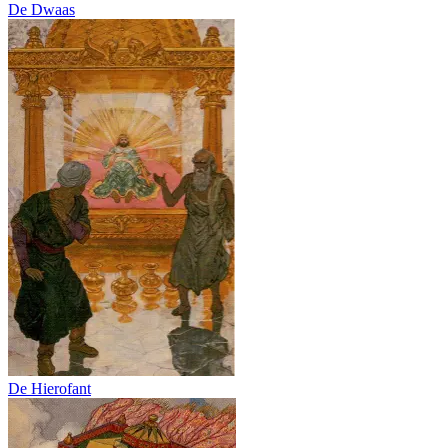
De Dwaas
De Hierofant