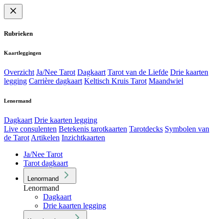
Rubrieken
Kaartleggingen
Overzicht
Ja/Nee Tarot
Dagkaart
Tarot van de Liefde
Drie kaarten
legging
Carrière dagkaart
Keltisch Kruis Tarot
Maandwiel
Lenormand
Dagkaart
Drie kaarten legging
Live consulenten
Betekenis tarotkaarten
Tarotdecks
Symbolen van
de Tarot
Artikelen
Inzichtkaarten
Ja/Nee Tarot
Tarot dagkaart
Lenormand
Lenormand
Dagkaart
Drie kaarten legging