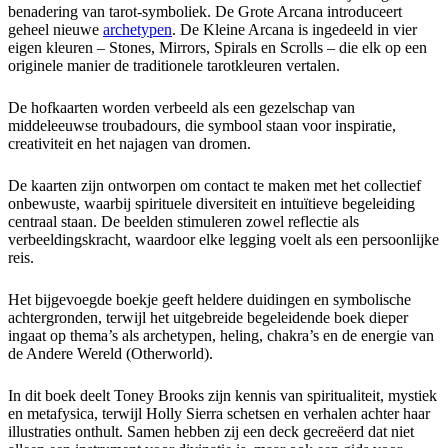
benadering van tarot-symboliek. De Grote Arcana introduceert
geheel nieuwe
archetypen
. De Kleine Arcana is ingedeeld in vier
eigen kleuren – Stones, Mirrors, Spirals en Scrolls – die elk op een
originele manier de traditionele tarotkleuren vertalen.
De hofkaarten worden verbeeld als een gezelschap van
middeleeuwse troubadours, die symbool staan voor inspiratie,
creativiteit en het najagen van dromen.
De kaarten zijn ontworpen om contact te maken met het collectief
onbewuste, waarbij spirituele diversiteit en intuïtieve begeleiding
centraal staan. De beelden stimuleren zowel reflectie als
verbeeldingskracht, waardoor elke legging voelt als een persoonlijke
reis.
Het bijgevoegde boekje geeft heldere duidingen en symbolische
achtergronden, terwijl het uitgebreide begeleidende boek dieper
ingaat op thema’s als archetypen, heling, chakra’s en de energie van
de Andere Wereld (Otherworld).
In dit boek deelt Toney Brooks zijn kennis van spiritualiteit, mystiek
en metafysica, terwijl Holly Sierra schetsen en verhalen achter haar
illustraties onthult. Samen hebben zij een deck gecreëerd dat niet