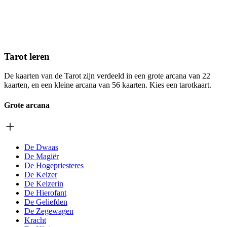
Tarot leren
De kaarten van de Tarot zijn verdeeld in een grote arcana van 22
kaarten, en een kleine arcana van 56 kaarten. Kies een tarotkaart.
Grote arcana
De Dwaas
De Magiër
De Hogepriesteres
De Keizer
De Keizerin
De Hierofant
De Geliefden
De Zegewagen
Kracht