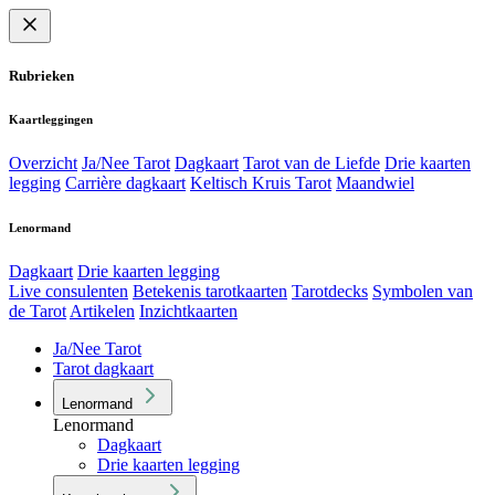
Rubrieken
Kaartleggingen
Overzicht
Ja/Nee Tarot
Dagkaart
Tarot van de Liefde
Drie kaarten
legging
Carrière dagkaart
Keltisch Kruis Tarot
Maandwiel
Lenormand
Dagkaart
Drie kaarten legging
Live consulenten
Betekenis tarotkaarten
Tarotdecks
Symbolen van
de Tarot
Artikelen
Inzichtkaarten
Ja/Nee Tarot
Tarot dagkaart
Lenormand
Lenormand
Dagkaart
Drie kaarten legging