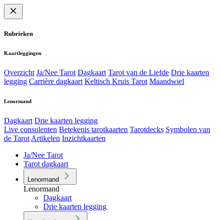
Rubrieken
Kaartleggingen
Overzicht
Ja/Nee Tarot
Dagkaart
Tarot van de Liefde
Drie kaarten
legging
Carrière dagkaart
Keltisch Kruis Tarot
Maandwiel
Lenormand
Dagkaart
Drie kaarten legging
Live consulenten
Betekenis tarotkaarten
Tarotdecks
Symbolen van
de Tarot
Artikelen
Inzichtkaarten
Ja/Nee Tarot
Tarot dagkaart
Lenormand
Lenormand
Dagkaart
Drie kaarten legging