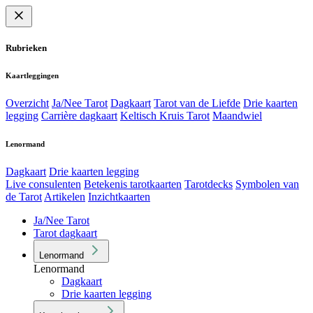
Rubrieken
Kaartleggingen
Overzicht
Ja/Nee Tarot
Dagkaart
Tarot van de Liefde
Drie kaarten
legging
Carrière dagkaart
Keltisch Kruis Tarot
Maandwiel
Lenormand
Dagkaart
Drie kaarten legging
Live consulenten
Betekenis tarotkaarten
Tarotdecks
Symbolen van
de Tarot
Artikelen
Inzichtkaarten
Ja/Nee Tarot
Tarot dagkaart
Lenormand
Lenormand
Dagkaart
Drie kaarten legging