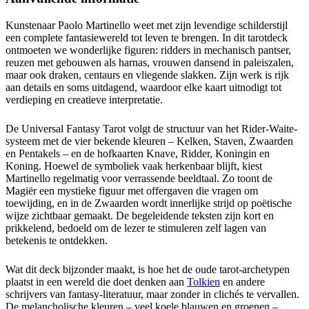
Kunstenaar Paolo Martinello weet met zijn levendige schilderstijl
een complete fantasiewereld tot leven te brengen. In dit tarotdeck
ontmoeten we wonderlijke figuren: ridders in mechanisch pantser,
reuzen met gebouwen als harnas, vrouwen dansend in paleiszalen,
maar ook draken, centaurs en vliegende slakken. Zijn werk is rijk
aan details en soms uitdagend, waardoor elke kaart uitnodigt tot
verdieping en creatieve interpretatie.
De Universal Fantasy Tarot volgt de structuur van het Rider-Waite-
systeem met de vier bekende kleuren – Kelken, Staven, Zwaarden
en Pentakels – en de hofkaarten Knave, Ridder, Koningin en
Koning. Hoewel de symboliek vaak herkenbaar blijft, kiest
Martinello regelmatig voor verrassende beeldtaal. Zo toont de
Magiër een mystieke figuur met offergaven die vragen om
toewijding, en in de Zwaarden wordt innerlijke strijd op poëtische
wijze zichtbaar gemaakt. De begeleidende teksten zijn kort en
prikkelend, bedoeld om de lezer te stimuleren zelf lagen van
betekenis te ontdekken.
Wat dit deck bijzonder maakt, is hoe het de oude tarot-archetypen
plaatst in een wereld die doet denken aan
Tolkien
en andere
schrijvers van fantasy-literatuur, maar zonder in clichés te vervallen.
De melancholische kleuren – veel koele blauwen en groenen –