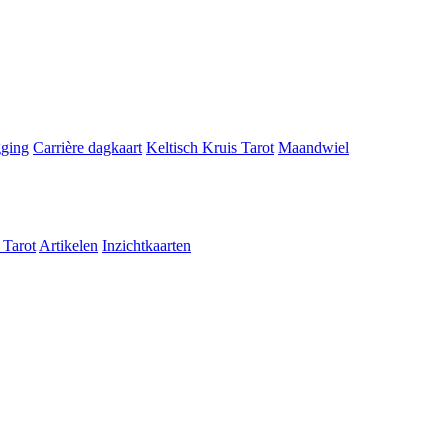
gging
Carrière dagkaart
Keltisch Kruis Tarot
Maandwiel
 Tarot
Artikelen
Inzichtkaarten