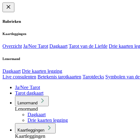
Rubrieken
Kaartleggingen
Overzicht
Ja/Nee Tarot
Dagkaart
Tarot van de Liefde
Drie kaarten le
Lenormand
Dagkaart
Drie kaarten legging
Live consulenten
Betekenis tarotkaarten
Tarotdecks
Symbolen van de
Ja/Nee Tarot
Tarot dagkaart
Lenormand
Lenormand
Dagkaart
Drie kaarten legging
Kaartleggingen
Kaartleggingen