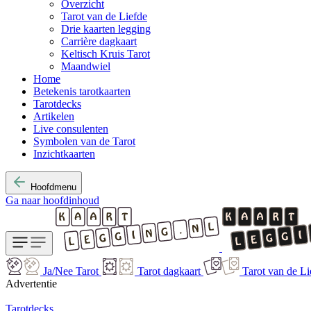
Overzicht
Tarot van de Liefde
Drie kaarten legging
Carrière dagkaart
Keltisch Kruis Tarot
Maandwiel
Home
Betekenis tarotkaarten
Tarotdecks
Artikelen
Live consulenten
Symbolen van de Tarot
Inzichtkaarten
Hoofdmenu
Ga naar hoofdinhoud
Ja/Nee Tarot
Tarot dagkaart
Tarot van de Li
Advertentie
Tarotdecks