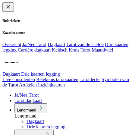
Rubrieken
Kaartleggingen
Overzicht
Ja/Nee Tarot
Dagkaart
Tarot van de Liefde
Drie kaarten
legging
Carrière dagkaart
Keltisch Kruis Tarot
Maandwiel
Lenormand
Dagkaart
Drie kaarten legging
Live consulenten
Betekenis tarotkaarten
Tarotdecks
Symbolen van
de Tarot
Artikelen
Inzichtkaarten
Ja/Nee Tarot
Tarot dagkaart
Lenormand
Lenormand
Dagkaart
Drie kaarten legging