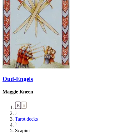
Oud-Engels
Maggie Kneen
Tarot decks
Scapini