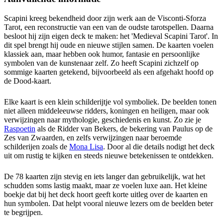
Scapini kreeg bekendheid door zijn werk aan de Visconti-Sforza
Tarot, een reconstructie van een van de oudste tarotspellen. Daarna
besloot hij zijn eigen deck te maken: het 'Medieval Scapini Tarot'. In
dit spel brengt hij oude en nieuwe stijlen samen. De kaarten voelen
klassiek aan, maar hebben ook humor, fantasie en persoonlijke
symbolen van de kunstenaar zelf. Zo heeft Scapini zichzelf op
sommige kaarten getekend, bijvoorbeeld als een afgehakt hoofd op
de Dood-kaart.
Elke kaart is een klein schilderijtje vol symboliek. De beelden tonen
niet alleen middeleeuwse ridders, koningen en heiligen, maar ook
verwijzingen naar mythologie, geschiedenis en kunst. Zo zie je
Raspoetin
als de Ridder van Bekers, de bekering van Paulus op de
Zes van Zwaarden, en zelfs verwijzingen naar beroemde
schilderijen zoals de
Mona Lisa
. Door al die details nodigt het deck
uit om rustig te kijken en steeds nieuwe betekenissen te ontdekken.
De 78 kaarten zijn stevig en iets langer dan gebruikelijk, wat het
schudden soms lastig maakt, maar ze voelen luxe aan. Het kleine
boekje dat bij het deck hoort geeft korte uitleg over de kaarten en
hun symbolen. Dat helpt vooral nieuwe lezers om de beelden beter
te begrijpen.