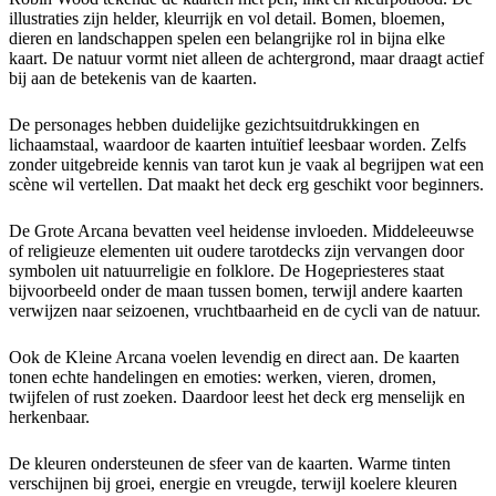
illustraties zijn helder, kleurrijk en vol detail. Bomen, bloemen,
dieren en landschappen spelen een belangrijke rol in bijna elke
kaart. De natuur vormt niet alleen de achtergrond, maar draagt actief
bij aan de betekenis van de kaarten.
De personages hebben duidelijke gezichtsuitdrukkingen en
lichaamstaal, waardoor de kaarten intuïtief leesbaar worden. Zelfs
zonder uitgebreide kennis van tarot kun je vaak al begrijpen wat een
scène wil vertellen. Dat maakt het deck erg geschikt voor beginners.
De Grote Arcana bevatten veel heidense invloeden. Middeleeuwse
of religieuze elementen uit oudere tarotdecks zijn vervangen door
symbolen uit natuurreligie en folklore. De Hogepriesteres staat
bijvoorbeeld onder de maan tussen bomen, terwijl andere kaarten
verwijzen naar seizoenen, vruchtbaarheid en de cycli van de natuur.
Ook de Kleine Arcana voelen levendig en direct aan. De kaarten
tonen echte handelingen en emoties: werken, vieren, dromen,
twijfelen of rust zoeken. Daardoor leest het deck erg menselijk en
herkenbaar.
De kleuren ondersteunen de sfeer van de kaarten. Warme tinten
verschijnen bij groei, energie en vreugde, terwijl koelere kleuren