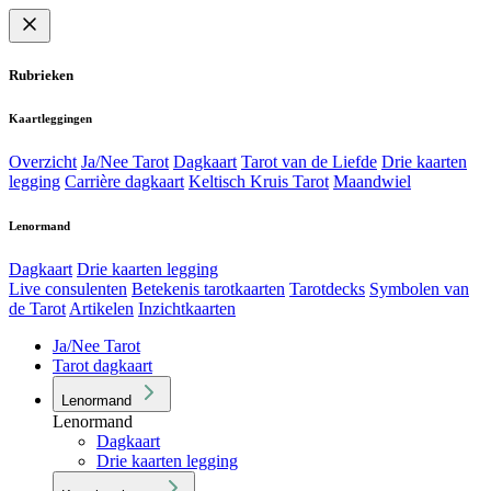
Rubrieken
Kaartleggingen
Overzicht
Ja/Nee Tarot
Dagkaart
Tarot van de Liefde
Drie kaarten
legging
Carrière dagkaart
Keltisch Kruis Tarot
Maandwiel
Lenormand
Dagkaart
Drie kaarten legging
Live consulenten
Betekenis tarotkaarten
Tarotdecks
Symbolen van
de Tarot
Artikelen
Inzichtkaarten
Ja/Nee Tarot
Tarot dagkaart
Lenormand
Lenormand
Dagkaart
Drie kaarten legging