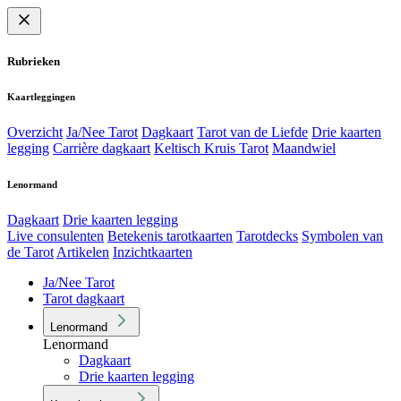
Rubrieken
Kaartleggingen
Overzicht
Ja/Nee Tarot
Dagkaart
Tarot van de Liefde
Drie kaarten
legging
Carrière dagkaart
Keltisch Kruis Tarot
Maandwiel
Lenormand
Dagkaart
Drie kaarten legging
Live consulenten
Betekenis tarotkaarten
Tarotdecks
Symbolen van
de Tarot
Artikelen
Inzichtkaarten
Ja/Nee Tarot
Tarot dagkaart
Lenormand
Lenormand
Dagkaart
Drie kaarten legging