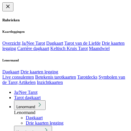
Rubrieken
Kaartleggingen
Overzicht
Ja/Nee Tarot
Dagkaart
Tarot van de Liefde
Drie kaarten
legging
Carrière dagkaart
Keltisch Kruis Tarot
Maandwiel
Lenormand
Dagkaart
Drie kaarten legging
Live consulenten
Betekenis tarotkaarten
Tarotdecks
Symbolen van
de Tarot
Artikelen
Inzichtkaarten
Ja/Nee Tarot
Tarot dagkaart
Lenormand
Lenormand
Dagkaart
Drie kaarten legging