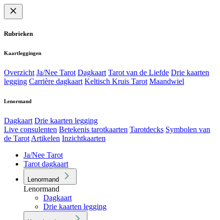
Rubrieken
Kaartleggingen
Overzicht
Ja/Nee Tarot
Dagkaart
Tarot van de Liefde
Drie kaarten
legging
Carrière dagkaart
Keltisch Kruis Tarot
Maandwiel
Lenormand
Dagkaart
Drie kaarten legging
Live consulenten
Betekenis tarotkaarten
Tarotdecks
Symbolen van
de Tarot
Artikelen
Inzichtkaarten
Ja/Nee Tarot
Tarot dagkaart
Lenormand
Lenormand
Dagkaart
Drie kaarten legging