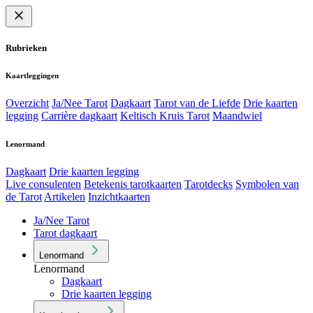
Rubrieken
Kaartleggingen
Overzicht
Ja/Nee Tarot
Dagkaart
Tarot van de Liefde
Drie kaarten
legging
Carrière dagkaart
Keltisch Kruis Tarot
Maandwiel
Lenormand
Dagkaart
Drie kaarten legging
Live consulenten
Betekenis tarotkaarten
Tarotdecks
Symbolen van
de Tarot
Artikelen
Inzichtkaarten
Ja/Nee Tarot
Tarot dagkaart
Lenormand
Lenormand
Dagkaart
Drie kaarten legging