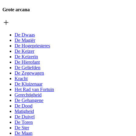
Grote arcana
De Dwaas
De Magiër
De Hogepriesteres
De Keizer
De Keizerin
De Hierofant
De Geliefden
De Zegewagen
Kracht
De Kluizenaar
Het Rad van Fortuin
Gerechtigheid
De Gehangene
De Dood
Matigheid
De Duivel
De Toren
De Ster
De Maan