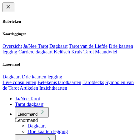
Rubrieken
Kaartleggingen
Overzicht
Ja/Nee Tarot
Dagkaart
Tarot van de Liefde
Drie kaarten
legging
Carrière dagkaart
Keltisch Kruis Tarot
Maandwiel
Lenormand
Dagkaart
Drie kaarten legging
Live consulenten
Betekenis tarotkaarten
Tarotdecks
Symbolen van
de Tarot
Artikelen
Inzichtkaarten
Ja/Nee Tarot
Tarot dagkaart
Lenormand
Lenormand
Dagkaart
Drie kaarten legging