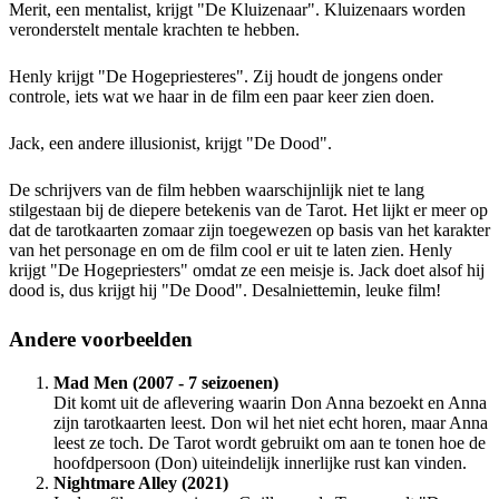
Merit, een mentalist, krijgt "De Kluizenaar". Kluizenaars worden
veronderstelt mentale krachten te hebben.
Henly krijgt "De Hogepriesteres". Zij houdt de jongens onder
controle, iets wat we haar in de film een ​​paar keer zien doen.
Jack, een andere illusionist, krijgt "De Dood".
De schrijvers van de film hebben waarschijnlijk niet te lang
stilgestaan bij de diepere betekenis van de Tarot. Het lijkt er meer op
dat de tarotkaarten zomaar zijn toegewezen op basis van het karakter
van het personage en om de film cool er uit te laten zien. Henly
krijgt "De Hogepriesters" omdat ze een meisje is. Jack doet alsof hij
dood is, dus krijgt hij "De Dood". Desalniettemin, leuke film!
Andere voorbeelden
Mad Men (2007 - 7 seizoenen)
Dit komt uit de aflevering waarin Don Anna bezoekt en Anna
zijn tarotkaarten leest. Don wil het niet echt horen, maar Anna
leest ze toch. De Tarot wordt gebruikt om aan te tonen hoe de
hoofdpersoon (Don) uiteindelijk innerlijke rust kan vinden.
Nightmare Alley (2021)