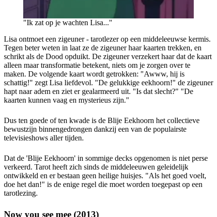
"Ik zat op je wachten Lisa..."
Lisa ontmoet een zigeuner - tarotlezer op een middeleeuwse kermis.
Tegen beter weten in laat ze de zigeuner haar kaarten trekken, en
schrikt als de Dood opduikt. De zigeuner verzekert haar dat de kaart
alleen maar transformatie betekent, niets om je zorgen over te
maken. De volgende kaart wordt getrokken: "Awww, hij is
schattig!" zegt Lisa liefdevol. "De gelukkige eekhoorn!" de zigeuner
hapt naar adem en ziet er gealarmeerd uit. "Is dat slecht?" "De
kaarten kunnen vaag en mysterieus zijn."
Dus ten goede of ten kwade is de Blije Eekhoorn het collectieve
bewustzijn binnengedrongen dankzij een van de populairste
televisieshows aller tijden.
Dat de 'Blije Eekhoorn' in sommige decks opgenomen is niet perse
verkeerd. Tarot heeft zich sinds de middeleeuwen geleidelijk
ontwikkeld en er bestaan geen heilige huisjes. "Als het goed voelt,
doe het dan!" is de enige regel die moet worden toegepast op een
tarotlezing.
Now you see mee (2013)