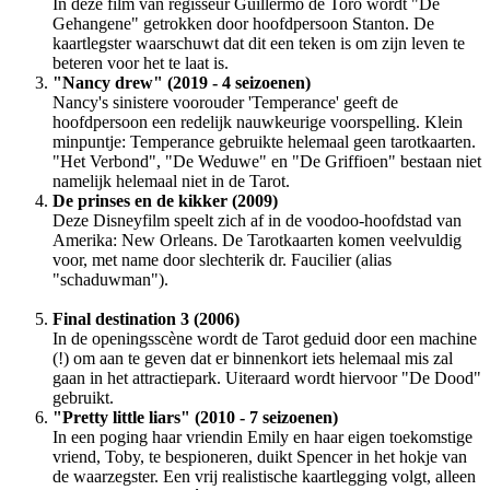
In deze film van regisseur Guillermo de Toro wordt "De
Gehangene" getrokken door hoofdpersoon Stanton. De
kaartlegster waarschuwt dat dit een teken is om zijn leven te
beteren voor het te laat is.
"Nancy drew" (2019 - 4 seizoenen)
Nancy's sinistere voorouder 'Temperance' geeft de
hoofdpersoon een redelijk nauwkeurige voorspelling. Klein
minpuntje: Temperance gebruikte helemaal geen tarotkaarten.
"Het Verbond", "De Weduwe" en "De Griffioen" bestaan niet
namelijk helemaal niet in de Tarot.
De prinses en de kikker (2009)
Deze Disneyfilm speelt zich af in de voodoo-hoofdstad van
Amerika: New Orleans. De Tarotkaarten komen veelvuldig
voor, met name door slechterik dr. Faucilier (alias
"schaduwman").
Final destination 3 (2006)
In de openingsscène wordt de Tarot geduid door een machine
(!) om aan te geven dat er binnenkort iets helemaal mis zal
gaan in het attractiepark. Uiteraard wordt hiervoor "De Dood"
gebruikt.
"Pretty little liars" (2010 - 7 seizoenen)
In een poging haar vriendin Emily en haar eigen toekomstige
vriend, Toby, te bespioneren, duikt Spencer in het hokje van
de waarzegster. Een vrij realistische kaartlegging volgt, alleen