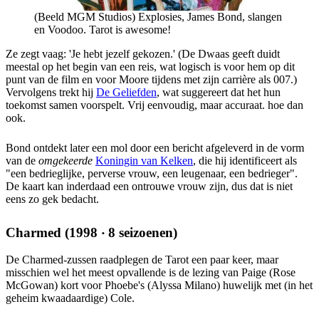
(Beeld MGM Studios) Explosies, James Bond, slangen
en Voodoo. Tarot is awesome!
Ze zegt vaag: 'Je hebt jezelf gekozen.' (De Dwaas geeft duidt
meestal op het begin van een reis, wat logisch is voor hem op dit
punt van de film en voor Moore tijdens met zijn carrière als 007.)
Vervolgens trekt hij
De Geliefden
, wat suggereert dat het hun
toekomst samen voorspelt. Vrij eenvoudig, maar accuraat. hoe dan
ook.
Bond ontdekt later een mol door een bericht afgeleverd in de vorm
van de
omgekeerde
Koningin van Kelken
, die hij identificeert als
"een bedrieglijke, perverse vrouw, een leugenaar, een bedrieger".
De kaart kan inderdaad een ontrouwe vrouw zijn, dus dat is niet
eens zo gek bedacht.
Charmed (1998 ‧ 8 seizoenen)
De Charmed-zussen raadplegen de Tarot een paar keer, maar
misschien wel het meest opvallende is de lezing van Paige (Rose
McGowan) kort voor Phoebe's (Alyssa Milano) huwelijk met (in het
geheim kwaadaardige) Cole.