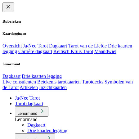
Rubrieken
Kaartleggingen
Overzicht
Ja/Nee Tarot
Dagkaart
Tarot van de Liefde
Drie kaarten
legging
Carrière dagkaart
Keltisch Kruis Tarot
Maandwiel
Lenormand
Dagkaart
Drie kaarten legging
Live consulenten
Betekenis tarotkaarten
Tarotdecks
Symbolen van
de Tarot
Artikelen
Inzichtkaarten
Ja/Nee Tarot
Tarot dagkaart
Lenormand
Lenormand
Dagkaart
Drie kaarten legging