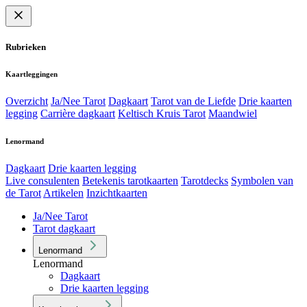
Rubrieken
Kaartleggingen
Overzicht
Ja/Nee Tarot
Dagkaart
Tarot van de Liefde
Drie kaarten
legging
Carrière dagkaart
Keltisch Kruis Tarot
Maandwiel
Lenormand
Dagkaart
Drie kaarten legging
Live consulenten
Betekenis tarotkaarten
Tarotdecks
Symbolen van
de Tarot
Artikelen
Inzichtkaarten
Ja/Nee Tarot
Tarot dagkaart
Lenormand
Lenormand
Dagkaart
Drie kaarten legging