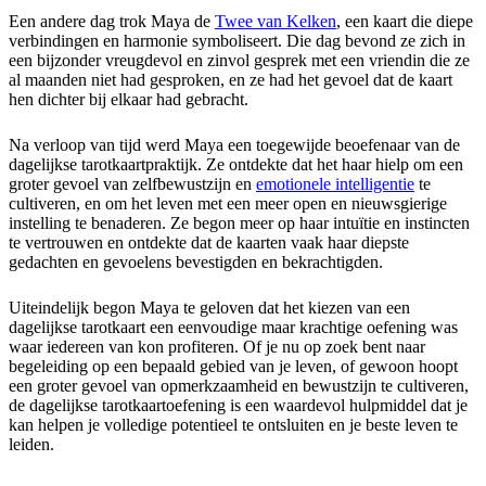
Een andere dag trok Maya de
Twee van Kelken
, een kaart die diepe
verbindingen en harmonie symboliseert. Die dag bevond ze zich in
een bijzonder vreugdevol en zinvol gesprek met een vriendin die ze
al maanden niet had gesproken, en ze had het gevoel dat de kaart
hen dichter bij elkaar had gebracht.
Na verloop van tijd werd Maya een toegewijde beoefenaar van de
dagelijkse tarotkaartpraktijk. Ze ontdekte dat het haar hielp om een ​​
groter gevoel van zelfbewustzijn en
emotionele intelligentie
te
cultiveren, en om het leven met een meer open en nieuwsgierige
instelling te benaderen. Ze begon meer op haar intuïtie en instincten
te vertrouwen en ontdekte dat de kaarten vaak haar diepste
gedachten en gevoelens bevestigden en bekrachtigden.
Uiteindelijk begon Maya te geloven dat het kiezen van een
dagelijkse tarotkaart een eenvoudige maar krachtige oefening was
waar iedereen van kon profiteren. Of je nu op zoek bent naar
begeleiding op een bepaald gebied van je leven, of gewoon hoopt
een groter gevoel van opmerkzaamheid en bewustzijn te cultiveren,
de dagelijkse tarotkaartoefening is een waardevol hulpmiddel dat je
kan helpen je volledige potentieel te ontsluiten en je beste leven te
leiden.